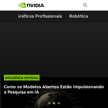
Search for:
Skip
Toggle
to
Search
content
ming
Gráficos Profissionais
Robótica
Start
INTELIGÊNCIA ARTIFICIAL
Como os Modelos Abertos Estão Impulsionando
a Pesquisa em IA