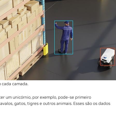
r às necessidades específicas de uma aplicação.
reinados são Usados?
, os desenvolvedores podem usar modelos pré-treinados e
gências.
volvedores precisam primeiro de um modelo de AI que
 identificar um cavalo mítico, detectar um risco de
diagnosticar um câncer com diagnóstico por imagens.
resentativos para aprender.
alisar várias camadas de dados recebidos e enfatizar
m cada camada.
er um unicórnio, por exemplo, pode-se primeiro
avalos, gatos, tigres e outros animais. Esses são os dados