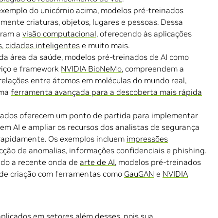
xemplo do unicórnio acima, modelos pré-treinados
mente criaturas, objetos, lugares e pessoas. Dessa
eram a
visão computacional
, oferecendo às aplicações
s
,
cidades inteligentes
e muito mais.
 da área da saúde, modelos pré-treinados de AI como
rviço e framework
NVIDIA BioNeMo
, compreendem a
relações entre átomos em moléculas do mundo real,
uma
ferramenta avançada para a descoberta mais rápida
nados oferecem um ponto de partida para implementar
em AI e ampliar os recursos dos analistas de segurança
rapidamente. Os exemplos incluem
impressões
cção de anomalias,
informações confidenciais
e
phishing
.
do a recente onda de
arte de AI
, modelos pré-treinados
s de criação com ferramentas como
GauGAN
e
NVIDIA
plicados em setores além desses, pois sua