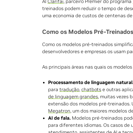
AI
Clarifai
, parceiro Premier do programa
treinados podem reduzir o tempo de dese
uma economia de custos de centenas de 
Como os Modelos Pré-Treinados
Como os modelos pré-treinados simplific
desenvolvedores e empresas os usam para
As principais áreas nas quais os modelos
Processamento de linguagem natural
para
tradução
,
chatbots
e outras apli
de linguagem grandes
, muitas vezes 
extensão dos modelos pré-treinados.
Megatron
, um dos maiores modelos d
AI de fala.
Modelos pré-treinados pode
para diferentes idiomas. Os casos de 
atendimento
,
assistentes de AI
e
tecn