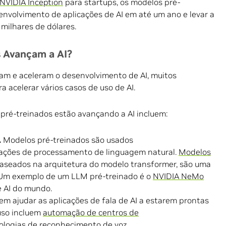
NVIDIA Inception
para startups, os modelos pré-
nvolvimento de aplicações de AI em até um ano e levar a
milhares de dólares.
 Avançam a AI?
am e aceleram o desenvolvimento de AI, muitos
 acelerar vários casos de uso de AI.
 pré-treinados estão avançando a AI incluem:
.
Modelos pré-treinados são usados
cações de processamento de linguagem natural.
Modelos
baseados na arquitetura do modelo transformer, são uma
 Um exemplo de um LLM pré-treinado é o
NVIDIA NeMo
e AI do mundo.
m ajudar as aplicações de fala de AI a estarem prontas
uso incluem
automação de centros de
ologias de reconhecimento de voz
.