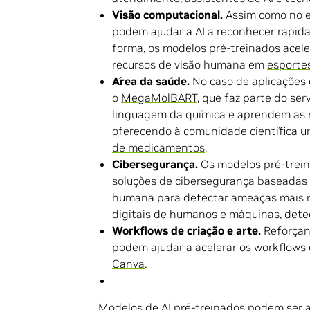
Visão computacional.
Assim como no e
podem ajudar a AI a reconhecer rapida
forma, os modelos pré-treinados acel
recursos de visão humana em
esporte
Área da saúde.
No caso de aplicações
o
MegaMolBART
, que faz parte do se
linguagem da química e aprendem as 
oferecendo à comunidade científica 
de medicamentos
.
Cibersegurança.
Os modelos pré-trei
soluções de cibersegurança baseadas 
humana para detectar ameaças mais 
digitais
de humanos e máquinas, dete
Workflows de criação e arte.
Reforçan
podem ajudar a acelerar os workflow
Canva
.
Modelos de AI pré-treinados podem ser a