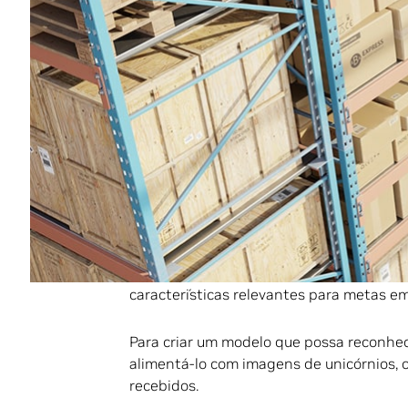
criado ou pode ser ajustado para atende
Por que os Modelos de AI Pré-T
Em vez de criar um modelo de AI do zero
personalizá-los para atender às suas exi
Para criar uma aplicação de AI, os desen
possa realizar uma tarefa específica, seja
segurança para um veículo autônomo ou 
Esse modelo precisa de muitos dados rep
Esse processo de aprendizado envolve an
características relevantes para metas e
Para criar um modelo que possa reconhec
alimentá-lo com imagens de unicórnios, c
recebidos.