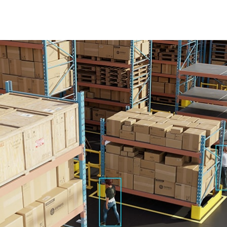
que é um unicórnio. Um bom lugar para começar pode ser
tura e descrevendo suas características únicas.
ina artificialmente inteligente o que é um unicórnio. Por
ma solução.
lo de deep learning, uma expressão de um algoritmo
padrões ou faz previsões baseadas em dados, treinado
izar uma tarefa específica. Ele pode ser usado como foi