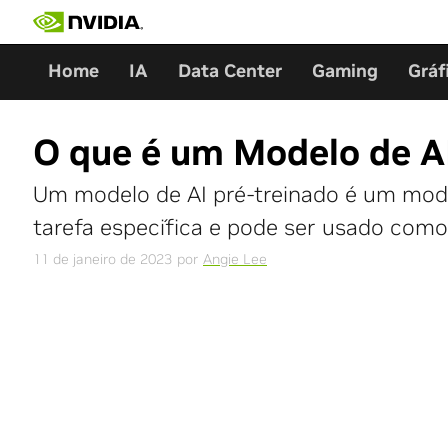
Skip
to
content
Home
IA
Data Center
Gaming
Gráf
O que é um Modelo de A
Um modelo de AI pré-treinado é um mode
tarefa específica e pode ser usado como 
11 de janeiro de 2023
por
Angie Lee