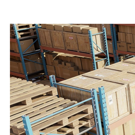
Compartilhe
Imagine tentar ensinar a uma criança o 
mostrando para a criança imagens da cria
Agora, imagine tentar ensinar a uma máqu
onde você começaria?
Modelos de AI pré-treinados oferecem u
Um modelo de AI pré-treinado é um mode
neural similar ao cérebro que encontra 
com grandes conjuntos de dados para real