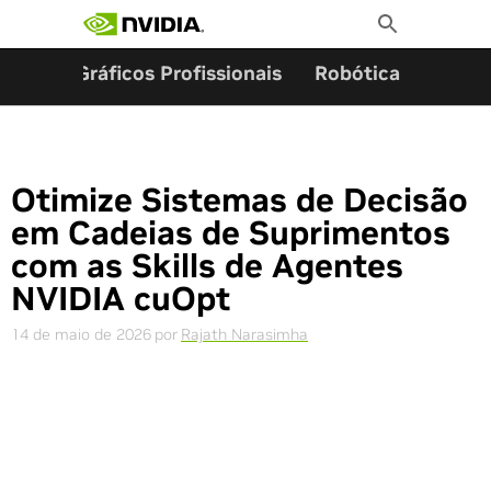
Pesquisar por:
Skip
Toggle
to
Search
content
ming
Gráficos Profissionais
Robótica
Start
Otimize Sistemas de Decisão
em Cadeias de Suprimentos
com as Skills de Agentes
NVIDIA cuOpt
14 de maio de 2026
por
Rajath Narasimha