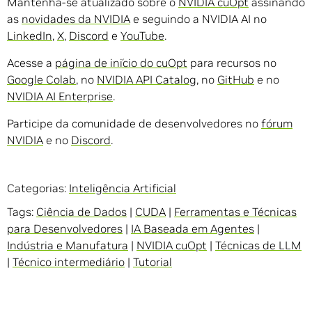
Mantenha-se atualizado sobre o
NVIDIA cuOpt
assinando
as
novidades da NVIDIA
e seguindo a NVIDIA AI no
LinkedIn
,
X
,
Discord
e
YouTube
.
Acesse a
página de início do cuOpt
para recursos no
Google Colab
, no
NVIDIA API Catalog
, no
GitHub
e no
NVIDIA AI Enterprise
.
Participe da comunidade de desenvolvedores no
fórum
NVIDIA
e no
Discord
.
Categorias:
Inteligência Artificial
Tags:
Ciência de Dados
|
CUDA
|
Ferramentas e Técnicas
para Desenvolvedores
|
IA Baseada em Agentes
|
Indústria e Manufatura
|
NVIDIA cuOpt
|
Técnicas de LLM
|
Técnico intermediário
|
Tutorial