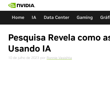
Skip
to
content
Home
IA
Data Center
Gaming
Gráf
Pesquisa Revela como 
Usando IA
10 de julho de 2023
por
Ronnie Vasishta