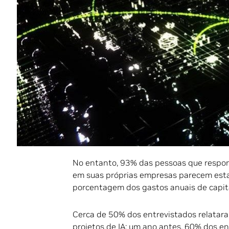
Os entrevistados da pesquisa incluíram l
TI de empresas de telecomunicações móvei
semanas entre meados de novembro de 2
Disque AI para motivação
Os resultados da pesquisa revelaram doi
veem a IA como uma ferramenta para aume
sustentabilidade ou aumentar a retenção 
lucrativo do 5G, as telecomunicações ve
mais provável para o retorno do investim
No entanto, 93% das pessoas que respond
em suas próprias empresas parecem est
porcentagem dos gastos anuais de capita
Cerca de 50% dos entrevistados relata
projetos de IA; um ano antes, 60% dos 