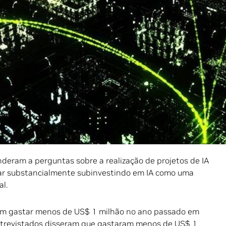
íderes C-suite, gerentes, desenvolvedores e arquitetos de
s, fixas e de cabo. A pesquisa foi realizada durante oito
022 e meados de janeiro de 2023.
s temas consistentes: os participantes do setor (73%)
ntar a receita, melhorar as operações e a
de clientes. Em meio ao ceticismo sobre o potencial
em as eficiências impulsionadas pela IA como o caminho
ento.
eram a perguntas sobre a realização de projetos de IA
ar substancialmente subinvestindo em IA como uma
l.
ram gastar menos de US$ 1 milhão no ano passado em
entrevistados disseram que gastaram menos de US$ 1