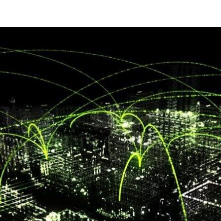
 durante décadas a promover mudanças revolucionárias,
isão até streaming on-line e carros autônomos. No
ada um motor evolutivo em seu próprio negócio.
rofissionais do setor de telecomunicações de todo o
em como eles planejam definir e executar suas
omo o setor de telecomunicações está usando a IA e para
ado da IA nas telecomunicações” da NVIDIA
consistiu em
 tópicos de IA, gastos com infraestrutura, principais
s de implantação.