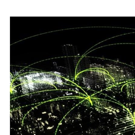
Compartilhe
A indústria de telecomunicações ajudou
permitindo tudo, desde telefones e telev
entanto, a indústria há muito é consider
Uma pesquisa recente com mais de 400 p
mundo descobriu o mesmo tom cauteloso 
estratégias de IA.
Para obter uma visão mais completa de c
onde está indo, a primeira
pesquisa “Est
perguntas que abrangem uma variedade de
casos de uso, maiores desafios e modelo