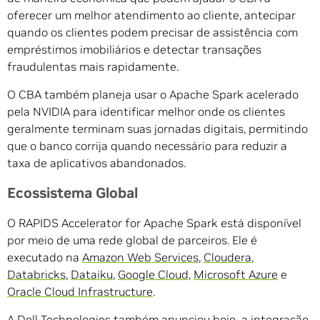
oferecer um melhor atendimento ao cliente, antecipar
quando os clientes podem precisar de assistência com
empréstimos imobiliários e detectar transações
fraudulentas mais rapidamente.
O CBA também planeja usar o Apache Spark acelerado
pela NVIDIA para identificar melhor onde os clientes
geralmente terminam suas jornadas digitais, permitindo
que o banco corrija quando necessário para reduzir a
taxa de aplicativos abandonados.
Ecossistema Global
O RAPIDS Accelerator for Apache Spark está disponível
por meio de uma rede global de parceiros. Ele é
executado na
Amazon Web Services
,
Cloudera
,
Databricks
,
Dataiku
,
Google Cloud
,
Microsoft Azure
e
Oracle Cloud Infrastructure
.
A Dell Technologies também
anunciou
hoje a integração