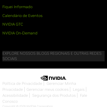
Fiquei Informado
Calendário de Eventos
NVIDIA GTC
NVIDIA On-Demand
EXPLORE NOSSOS BLOGS REGIONAIS E OUTRAS REDES
SOCIAIS
Política de Privacidade
Gerenciar Minha
Privacidade
Gerenciar meus cookies
Legais
Acessibilidade
Segurança dos Produtos
Fale
Conosco
Copyright © 2026 NVIDIA Corporation