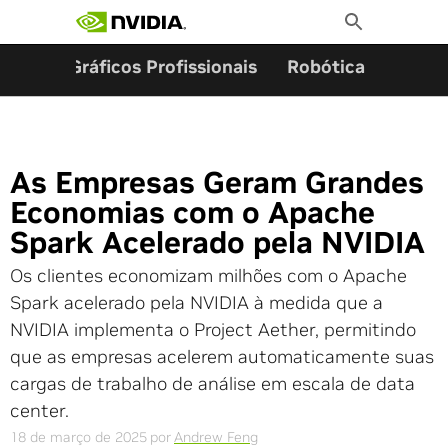
Pesquisar por:
Skip
Toggle
to
Search
content
ming
Gráficos Profissionais
Robótica
Start
As Empresas Geram Grandes
Economias com o Apache
Spark Acelerado pela NVIDIA
Os clientes economizam milhões com o Apache
Spark acelerado pela NVIDIA à medida que a
NVIDIA implementa o Project Aether, permitindo
que as empresas acelerem automaticamente suas
cargas de trabalho de análise em escala de data
center.
18 de março de 2025
por
Andrew Feng