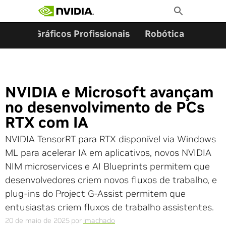
Pesquisar por:
Skip
Toggle
to
Search
content
ming
Gráficos Profissionais
Robótica
Start
NVIDIA e Microsoft avançam
no desenvolvimento de PCs
RTX com IA
NVIDIA TensorRT para RTX disponível via Windows
ML para acelerar IA em aplicativos, novos NVIDIA
NIM microservices e AI Blueprints permitem que
desenvolvedores criem novos fluxos de trabalho, e
plug-ins do Project G-Assist permitem que
entusiastas criem fluxos de trabalho assistentes.
20 de maio de 2025
por
lmachado