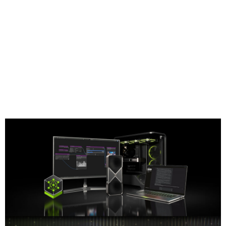
Compartilhe
A IA generativa está transformando softwares de PC em