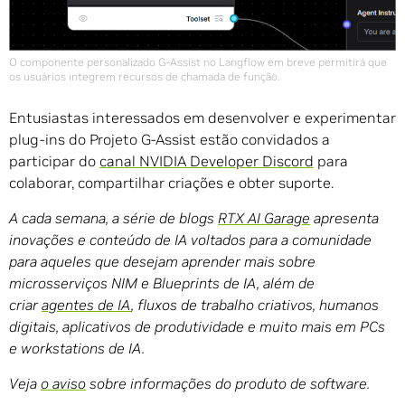
O componente personalizado G-Assist no Langflow em breve permitirá que
os usuários integrem recursos de chamada de função.
Entusiastas interessados ​​em desenvolver e experimentar
plug-ins do Projeto G-Assist estão convidados a
participar do
canal NVIDIA Developer Discord
para
colaborar, compartilhar criações e obter suporte.
A cada semana, a série de blogs
RTX AI Garage
apresenta
inovações e conteúdo de IA voltados para a comunidade
para aqueles que desejam aprender mais sobre
microsserviços NIM e Blueprints de IA, além de
criar
agentes de IA
, fluxos de trabalho criativos, humanos
digitais, aplicativos de produtividade e muito mais em PCs
e workstations de IA.
Veja
o aviso
sobre informações do produto de software.