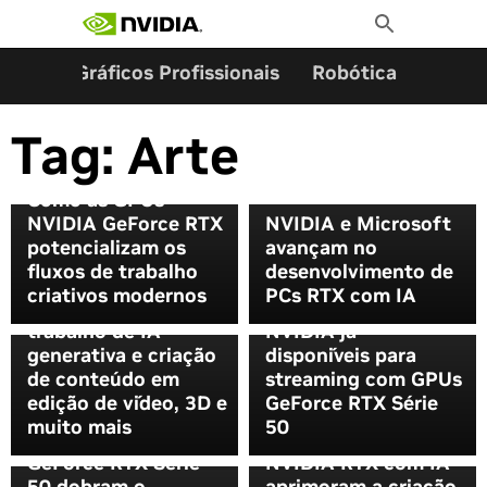
Pesquisar por:
Skip
Toggle
to
Search
content
ming
Gráficos Profissionais
Robótica
Start
Tag:
Arte
Como as GPUs
NVIDIA GeForce RTX
NVIDIA e Microsoft
Chamando todos os
potencializam os
avançam no
criadores: a GPU
Luz, câmera, ação:
fluxos de trabalho
desenvolvimento de
GeForce RTX 5070 Ti
Novos recursos de IA
criativos modernos
PCs RTX com IA
acelera os fluxos de
para livestream
trabalho de IA
NVIDIA já
generativa e criação
disponíveis para
de conteúdo em
streaming com GPUs
edição de vídeo, 3D e
GeForce RTX Série
Desenvolvidos para a
muito mais
50
As novas GPUs
era da IA, os PCs
GeForce RTX Série
NVIDIA RTX com IA
50 dobram o
aprimoram a criação