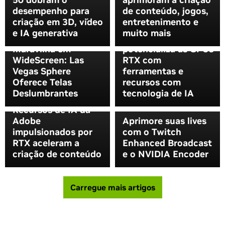
desempenho para
de conteúdo, jogos,
criação em 3D, vídeo
entretenimento e
O melhor amigo da
e IA generativa
muito mais
GPU: O NVIDIA
Maravilha em
potencializa as GPUs
WideScreen: Las
RTX com
Vegas Sphere
ferramentas e
Oferece Telas
recursos com
Deslumbrantes
tecnologia de IA
MAXimum AI:
Recursos de IA da
Adobe
Aprimore suas lives
impulsionados por
com o Twitch
RTX aceleram a
Enhanced Broadcast
criação de conteúdo
e o NVIDIA Encoder
Carregue mais artigos