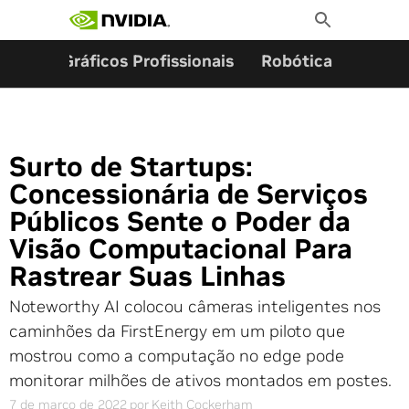
Pesquisar por:
Skip
Toggle
to
Search
content
ming
Gráficos Profissionais
Robótica
Start
Surto de Startups:
Concessionária de Serviços
Públicos Sente o Poder da
Visão Computacional Para
Rastrear Suas Linhas
Noteworthy AI colocou câmeras inteligentes nos
caminhões da FirstEnergy em um piloto que
mostrou como a computação no edge pode
monitorar milhões de ativos montados em postes.
7 de março de 2022
por
Keith Cockerham