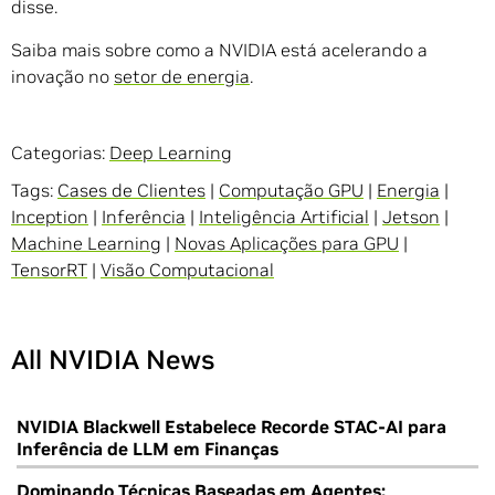
disse.
Saiba mais sobre como a NVIDIA está acelerando a
inovação no
setor de energia
.
Categorias:
Deep Learning
Tags:
Cases de Clientes
|
Computação GPU
|
Energia
|
Inception
|
Inferência
|
Inteligência Artificial
|
Jetson
|
Machine Learning
|
Novas Aplicações para GPU
|
TensorRT
|
Visão Computacional
All NVIDIA News
NVIDIA Blackwell Estabelece Recorde STAC-AI para
Inferência de LLM em Finanças
Dominando Técnicas Baseadas em Agentes: