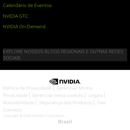
Calendário de Eventos
NVIDIA GTC
NVIDIA On-Demand
EXPLORE NOSSOS BLOGS REGIONAIS E OUTRAS REDES
SOCIAIS
Política de Privacidade
Gerenciar Minha
Privacidade
Gerenciar meus cookies
Legais
Acessibilidade
Segurança dos Produtos
Fale
Conosco
Copyright © 2026 NVIDIA Corporation
Brasil