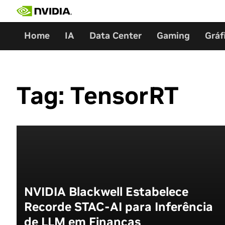
Skip
to
content
Home
IA
Data Center
Gaming
Gráf
Tag:
TensorRT
NVIDIA Blackwell Estabelece
Recorde STAC-AI para Inferência
de LLM em Finanças