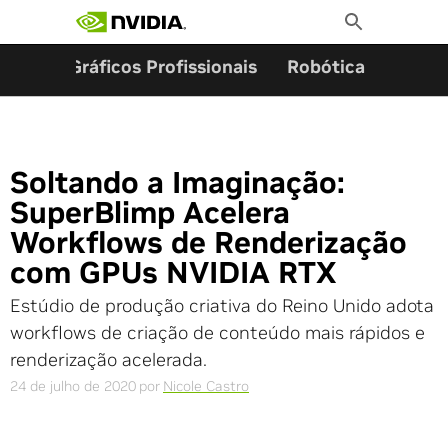
Pesquisar por:
Skip
Toggle
to
Search
content
ming
Gráficos Profissionais
Robótica
Start
Soltando a Imaginação:
SuperBlimp Acelera
Workflows de Renderização
com GPUs NVIDIA RTX
Estúdio de produção criativa do Reino Unido adota
workflows de criação de conteúdo mais rápidos e
renderização acelerada.
24 de julho de 2020
por
Nicole Castro