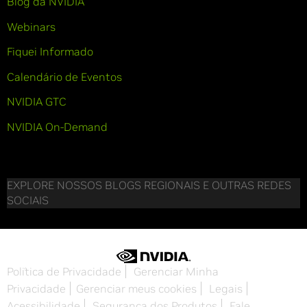
Blog da NVIDIA
Webinars
Fiquei Informado
Calendário de Eventos
NVIDIA GTC
NVIDIA On-Demand
EXPLORE NOSSOS BLOGS REGIONAIS E OUTRAS REDES
SOCIAIS
Política de Privacidade
Gerenciar Minha
Privacidade
Gerenciar meus cookies
Legais
Acessibilidade
Segurança dos Produtos
Fale